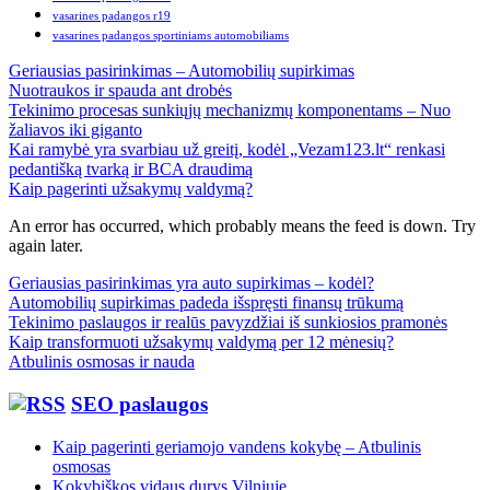
vasarines padangos r19
vasarines padangos sportiniams automobiliams
Geriausias pasirinkimas – Automobilių supirkimas
Nuotraukos ir spauda ant drobės
Tekinimo procesas sunkiųjų mechanizmų komponentams – Nuo
žaliavos iki giganto
Kai ramybė yra svarbiau už greitį, kodėl „Vezam123.lt“ renkasi
pedantišką tvarką ir BCA draudimą
Kaip pagerinti užsakymų valdymą?
An error has occurred, which probably means the feed is down. Try
again later.
Geriausias pasirinkimas yra auto supirkimas – kodėl?
Automobilių supirkimas padeda išspręsti finansų trūkumą
Tekinimo paslaugos ir realūs pavyzdžiai iš sunkiosios pramonės
Kaip transformuoti užsakymų valdymą per 12 mėnesių?
Atbulinis osmosas ir nauda
SEO paslaugos
Kaip pagerinti geriamojo vandens kokybę – Atbulinis
osmosas
Kokybiškos vidaus durys Vilniuje