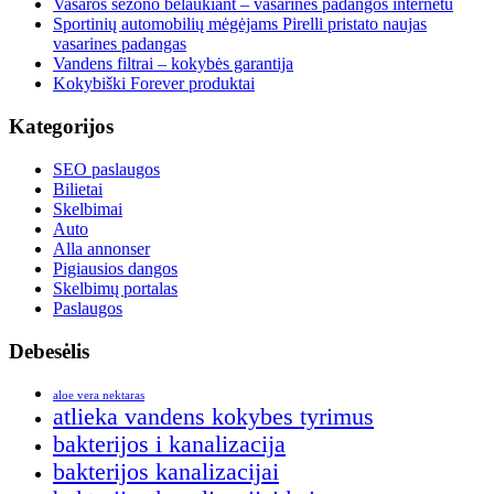
Vasaros sezono belaukiant – vasarinės padangos internetu
Sportinių automobilių mėgėjams Pirelli pristato naujas
vasarines padangas
Vandens filtrai – kokybės garantija
Kokybiški Forever produktai
Kategorijos
SEO paslaugos
Bilietai
Skelbimai
Auto
Alla annonser
Pigiausios dangos
Skelbimų portalas
Paslaugos
Debesėlis
aloe vera nektaras
atlieka vandens kokybes tyrimus
bakterijos i kanalizacija
bakterijos kanalizacijai