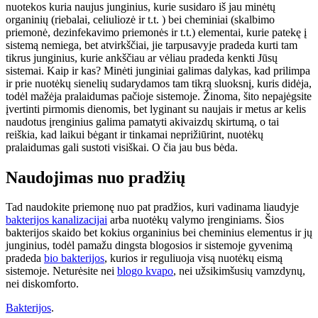
nuotekos kuria naujus junginius, kurie susidaro iš jau minėtų
organinių (riebalai, celiuliozė ir t.t. ) bei cheminiai (skalbimo
priemonė, dezinfekavimo priemonės ir t.t.) elementai, kurie patekę į
sistemą nemiega, bet atvirkščiai, jie tarpusavyje pradeda kurti tam
tikrus junginius, kurie ankščiau ar vėliau pradeda kenkti Jūsų
sistemai. Kaip ir kas? Minėti junginiai galimas dalykas, kad prilimpa
ir prie nuotėkų sienelių sudarydamos tam tikrą sluoksnį, kuris didėja,
todėl mažėja pralaidumas pačioje sistemoje. Žinoma, šito nepajėgsite
įvertinti pirmomis dienomis, bet lyginant su naujais ir metus ar kelis
naudotus įrenginius galima pamatyti akivaizdų skirtumą, o tai
reiškia, kad laikui bėgant ir tinkamai neprižiūrint, nuotėkų
pralaidumas gali sustoti visiškai. O čia jau bus bėda.
Naudojimas nuo pradžių
Tad naudokite priemonę nuo pat pradžios, kuri vadinama liaudyje
bakterijos kanalizacijai
arba nuotėkų valymo įrenginiams. Šios
bakterijos skaido bet kokius organinius bei cheminius elementus ir jų
junginius, todėl pamažu dingsta blogosios ir sistemoje gyvenimą
pradeda
bio bakterijos
, kurios ir reguliuoja visą nuotėkų eismą
sistemoje. Neturėsite nei
blogo kvapo
, nei užsikimšusių vamzdynų,
nei diskomforto.
Bakterijos
.