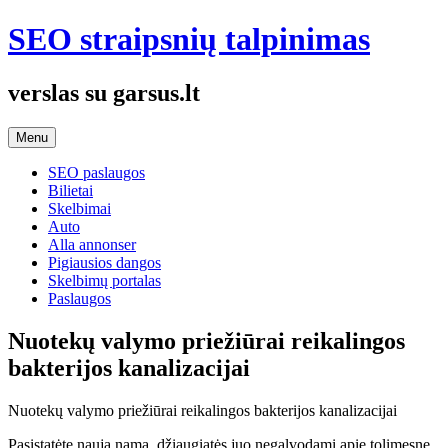
Skip
SEO straipsnių talpinimas
to
content
verslas su garsus.lt
Menu
SEO paslaugos
Bilietai
Skelbimai
Auto
Alla annonser
Pigiausios dangos
Skelbimų portalas
Paslaugos
Nuotekų valymo priežiūrai reikalingos
bakterijos kanalizacijai
Nuotekų valymo priežiūrai reikalingos bakterijos kanalizacijai
Pasistatėte naują namą, džiaugiatės juo negalvodami apie tolimesnę