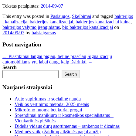
Tekstas patalpintas:
2014-09-07
This entry was posted in
Paslaugos
,
Skelbimai
and tagged
bakterijos
i kanalizacija
,
bakterijos kanalizacijai
,
bakterijos kanalizacijai kaina
,
bakterijos valymo įrenginiams
,
bio bakterijos kanalizacijai
on
2014/09/07
by
baisiaigarsus
.
Post navigation
←
Plastikiniai langai pigiau, bet ne prasčiau
Signalizacijų
automobiliams yra labai daug, kaip išsirinkti
→
Search
Search
Naujausi straipsniai
Auto supirkimas ir socialinė nauda
Veiklos vertinimo metodai 2025 metais
Mikrofono nuoma bet kuriai progai
Sprendimai manikiūro ir kosmetikos specialistams –
Vienkartinės pirštinės
Didelis vidaus durų asortimentas – rankenos ir dizainas
Medinės vaikų žaidimų aikštelės pagal amžių