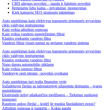
CBD aliejaus poveikis – nauda ir šalutinis poveikis
Įtempiamų lubų kaina – privalumai, montavimas
Kiek kainuoja SEO straipsnių talpinimas
Auto supirkimas kaip efektyvus transporto priemonės gyvavimo
ciklo valdymo instrumentas
Kaip veikia atbulinis osmosas
Kaip veikia vandens nugeležinimo filtrai
Klaidos renkantis vandens filtrą
Vandens filtrai visam namui su geriamo vandens sistema
Auto supirkimas kaip efektyvus transporto priemonės gyvavimo
ciklo valdymo instrumentas
Klaidos renkantis vandens filtrą
Nano danga automobilio stiklams
Kaip veikia osmoso filtrai
Vandenyje rasti nitratai - poveikis sveikatai
Auto supirkimas turi realią finansinę vertę
Sužadėtuvių žiedas su laboratorijoje užaugintu deimantu – tvarus
pasirinkimas
Ekstremalų krūvį atlaikančios medžiagos – Tiekimas sunkiajai
pramonei
Raudono aukso žiedai – kodėl jie traukia šiuolaikines poras?
Atbulinis osmosas ir paskirtis – Kokia nauda