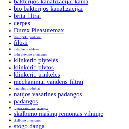
bakterijos kanalizacijai kaina
bio bakterijos kanalizacijai
brita filtrai
cerpes
Durex Pleasuremax
ekologiški produktai
filtrai
indaploviu tabletes
indu plovimo priemones
klinkerio plytelės
klinkerio plytos
klinkerio trinkeles
mechaniniai vandens filtrai
naturalus produktai
naujos vasarines padangos
padangos
pigios vasarines padangos
skalbimo mašinų remontas vilniuje
skalbimo priemones
stogo danga