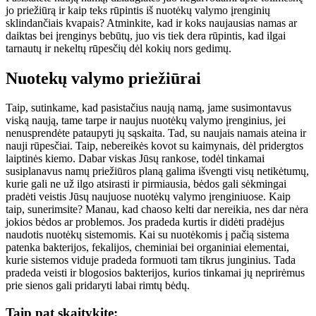
jo priežiūrą ir kaip teks rūpintis iš nuotėkų valymo įrenginių
sklindančiais kvapais? Atminkite, kad ir koks naujausias namas ar
daiktas bei įrenginys bebūtų, juo vis tiek dera rūpintis, kad ilgai
tarnautų ir nekeltų rūpesčių dėl kokių nors gedimų.
Nuotekų valymo priežiūrai
Taip, sutinkame, kad pasistačius naują namą, jame susimontavus
viską naują, tame tarpe ir naujus nuotėkų valymo įrenginius, jei
nenusprendėte pataupyti jų sąskaita. Tad, su naujais namais ateina ir
nauji rūpesčiai. Taip, nebereikės kovot su kaimynais, dėl pridergtos
laiptinės kiemo. Dabar viskas Jūsų rankose, todėl tinkamai
susiplanavus namų priežiūros planą galima išvengti visų netikėtumų,
kurie gali ne už ilgo atsirasti ir pirmiausia, bėdos gali sėkmingai
pradėti veistis Jūsų naujuose nuotėkų valymo įrenginiuose. Kaip
taip, sunerimsite? Manau, kad chaoso kelti dar nereikia, nes dar nėra
jokios bėdos ar problemos. Jos pradeda kurtis ir didėti pradėjus
naudotis nuotėkų sistemomis. Kai su nuotėkomis į pačią sistema
patenka bakterijos, fekalijos, cheminiai bei organiniai elementai,
kurie sistemos viduje pradeda formuoti tam tikrus junginius. Tada
pradeda veisti ir blogosios bakterijos, kurios tinkamai jų neprirėmus
prie sienos gali pridaryti labai rimtų bėdų.
Taip pat skaitykite: