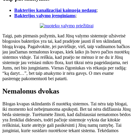
Bakterijos kanalizacijai kainuoja nedaug
;
Bakterijos valymo įrenginiams
;
Taigi, pats pirmasis požymis, kad Jūsų valymo sistemoje užsiveisė
blogosios bakterijos yra tai, kad pradėjote jausti iš ten sklindantį
blogą kvapą. Pagalvokite, jei paviršiuje, virš, taip vadinamos bačkos
jau jaučiamas nemalonus kvapas, kiek laiko jis buvo pačios nuotėkų
sistemos viduje. Tai reiškia, kad praėjo ne mėnuo ir ne du ir Jūsų
sistemoje jau veisiasi mikro flora, kuri tikrai nėra pageidaujama, nei
Jums, nei bio junginiams. Vienas čigoniukas vis rėkauja per radiją:
“ką daryt…”, bet taip atsakymo ir nėra gavęs. O mes esame
pasirengę pakomentuoti bei patarti.
Nemalonus dvokas
Blogas kvapas sklindantis iš nuotėkų sistemos. Tai nėra taip blogai,
iki momento kol nebeįmanoma apsikęsti. Bet tai nėra didžiausia Jūsų
bėda sistemoje. Turėtumėte žinoti, kad dažniausiai nematomos bėdos
yra ženkliai didesnės, todėl pačioje sistemoje vyksta dar kitokie
reiškiniai, kurie ateityje gali pasikėsinti į Jūsų namų ramybę. Tai
junginiai, kurie susidaro nuotėkose tekant sistema. Tekėdamos