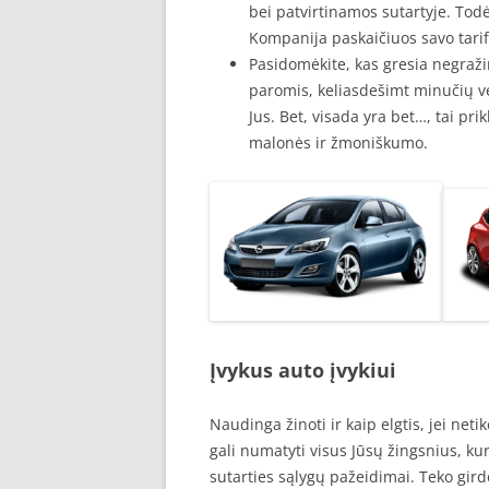
bei patvirtinamos sutartyje. Todė
Kompanija paskaičiuos savo tarif
Pasidomėkite, kas gresia negraži
paromis, keliasdešimt minučių v
Jus. Bet, visada yra bet…, tai 
malonės ir žmoniškumo.
Įvykus auto įvykiui
Naudinga žinoti ir kaip elgtis, jei net
gali numatyti visus Jūsų žingsnius, k
sutarties sąlygų pažeidimai. Teko gird