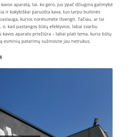
e kavos aparatą, tai, ko gero, jus ypač džiugina galimybė
a ir kokybiškai paruošta kava, tuo tarpu buitinės
paslauga, kurios norėtumėte išvengti. Tačiau, ar tai
, o, kad pastangos būtų efektyvios, labai svarbu
s kavos aparato priežiūra – labai plati tema, kuria būtų
tą esminių patarimų sužinosite jau netrukus.
s