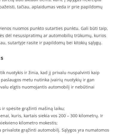
 pažeisti, tačiau, aplaidumas veda ir prie papildomų
vienos nuomos punkto sutarties punktu. Gali būti taip,
ės dėl nesusipratimų ar automobilių trūkumų, kurios
, sutartyje rasite ir papildomų bei kitokių sąlygų.
is
 nuotykis ir žinia, kad jį privalu nuspalvinti kaip
paslaugos metu nutinka įvairių nuotykių ir gan
valu elgtis nuomojantis automobilį ir nebūtinai
 ir spėsite grąžinti mašiną laiku;
enai, kuris, kartais siekia vos 200 – 300 kilometrų. Ir
 kiekvieno kilometro mokestis;
iu privalote grąžinti automobilį. Sąlygos yra numatomos