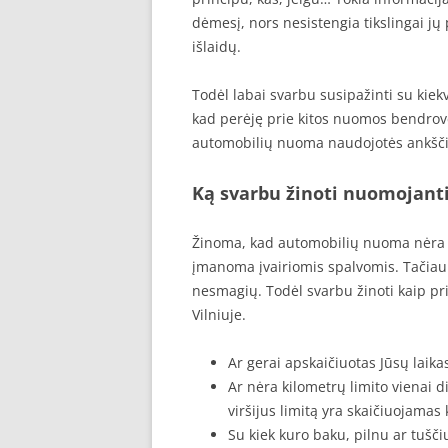
dėmesį, nors nesistengia tikslingai jų
išlaidų.
Todėl labai svarbu susipažinti su kiek
kad perėję prie kitos nuomos bendrov
automobilių nuoma naudojotės ankščiau
Ką svarbu žinoti nuomojant
Žinoma, kad automobilių nuoma nėra tik
įmanoma įvairiomis spalvomis. Tačiau 
nesmagių. Todėl svarbu žinoti kaip pri
Vilniuje.
Ar gerai apskaičiuotas Jūsų laikas
Ar nėra kilometrų limito vienai di
viršijus limitą yra skaičiuojamas
Su kiek kuro baku, pilnu ar tušč