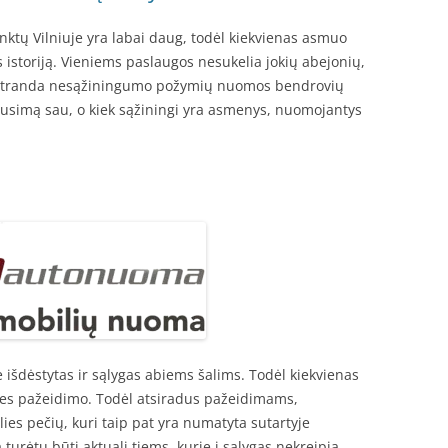
nktų Vilniuje yra labai daug, todėl kiekvienas asmuo
 istoriją. Vieniems paslaugos nesukelia jokių abejonių,
 gi atranda nesąžiningumo požymių nuomos bendrovių
klausimą sau, o kiek sąžiningi yra asmenys, nuomojantys
oje išdėstytas ir sąlygas abiems šalims. Todėl kiekvienas
ties pažeidimo. Todėl atsiradus pažeidimams,
ies pečių, kuri taip pat yra numatyta sutartyje
 turėtų būti aktuali tiems, kurie į sąlygas nekreipia