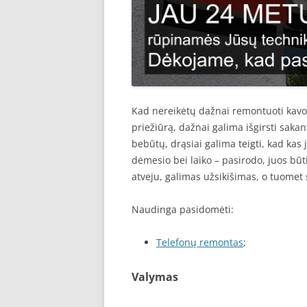
Kad nereikėtų dažnai remontuoti kav
priežiūrą, dažnai galima išgirsti sakan
bebūtų, drąsiai galima teigti, kad kas j
dėmesio bei laiko – pasirodo, juos būti
atveju, galimas užsikišimas, o tuomet 
Naudinga pasidomėti:
Telefonų remontas
;
Valymas