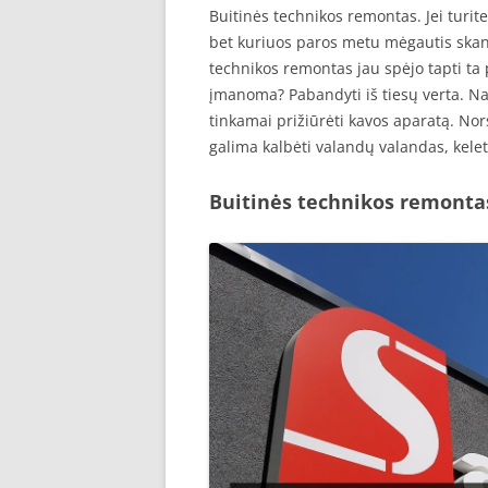
Buitinės technikos remontas. Jei turit
bet kuriuos paros metu mėgautis skani
technikos remontas jau spėjo tapti ta 
įmanoma? Pabandyti iš tiesų verta. Na
tinkamai prižiūrėti kavos aparatą. Nor
galima kalbėti valandų valandas, kele
Buitinės technikos remonta