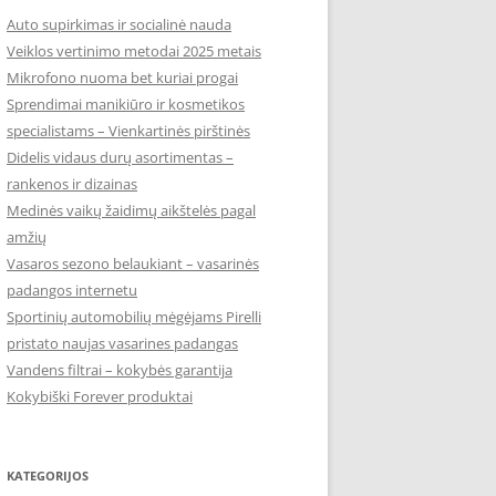
Auto supirkimas ir socialinė nauda
Veiklos vertinimo metodai 2025 metais
Mikrofono nuoma bet kuriai progai
Sprendimai manikiūro ir kosmetikos
specialistams – Vienkartinės pirštinės
Didelis vidaus durų asortimentas –
rankenos ir dizainas
Medinės vaikų žaidimų aikštelės pagal
amžių
Vasaros sezono belaukiant – vasarinės
padangos internetu
Sportinių automobilių mėgėjams Pirelli
pristato naujas vasarines padangas
Vandens filtrai – kokybės garantija
Kokybiški Forever produktai
KATEGORIJOS