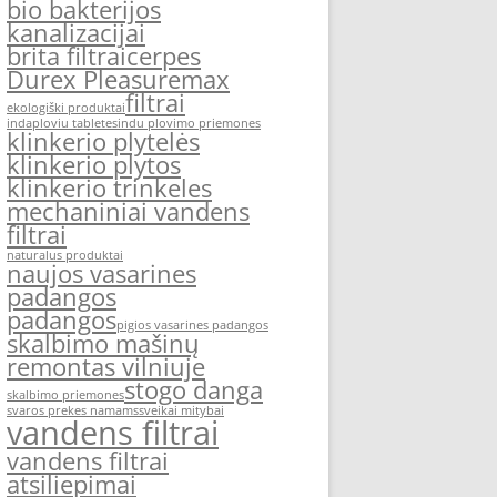
bio bakterijos
kanalizacijai
brita filtrai
cerpes
Durex Pleasuremax
filtrai
ekologiški produktai
indaploviu tabletes
indu plovimo priemones
klinkerio plytelės
klinkerio plytos
klinkerio trinkeles
mechaniniai vandens
filtrai
naturalus produktai
naujos vasarines
padangos
padangos
pigios vasarines padangos
skalbimo mašinų
remontas vilniuje
stogo danga
skalbimo priemones
svaros prekes namams
sveikai mitybai
vandens filtrai
vandens filtrai
atsiliepimai