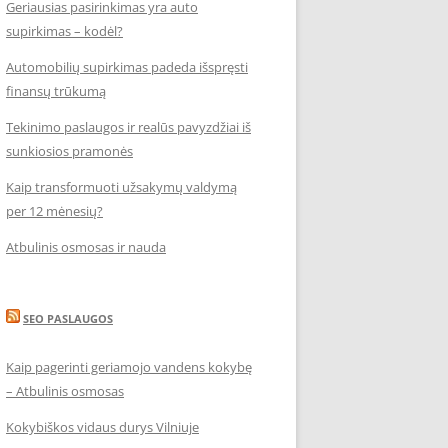
Geriausias pasirinkimas yra auto
supirkimas – kodėl?
Automobilių supirkimas padeda išspręsti
finansų trūkumą
Tekinimo paslaugos ir realūs pavyzdžiai iš
sunkiosios pramonės
Kaip transformuoti užsakymų valdymą
per 12 mėnesių?
Atbulinis osmosas ir nauda
SEO PASLAUGOS
Kaip pagerinti geriamojo vandens kokybę
– Atbulinis osmosas
Kokybiškos vidaus durys Vilniuje