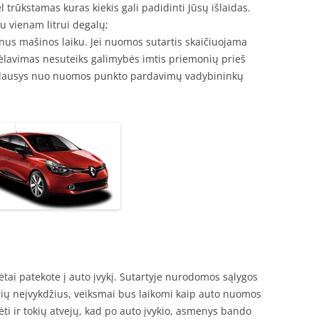
l trūkstamas kuras kiekis gali padidinti Jūsų išlaidas.
u vienam litrui degalų;
nus mašinos laiku. Jei nuomos sutartis skaičiuojama
ėlavimas nesuteiks galimybės imtis priemonių prieš
priklausys nuo nuomos punkto pardavimų vadybininkų
ikėtai patekote į auto įvykį. Sutartyje nurodomos sąlygos
urių neįvykdžius, veiksmai bus laikomi kaip auto nuomos
ėti ir tokių atvejų, kad po auto įvykio, asmenys bando