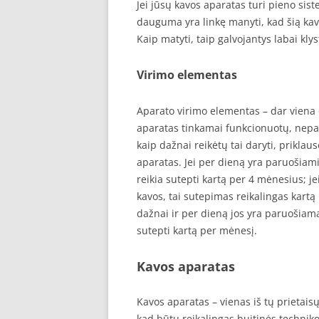
Jei jūsų kavos aparatas turi pieno sist
dauguma yra linkę manyti, kad šią kavo
Kaip matyti, taip galvojantys labai kly
Virimo elementas
Aparato virimo elementas – dar viena d
aparatas tinkamai funkcionuotų, nepam
kaip dažnai reikėtų tai daryti, prikla
aparatas. Jei per dieną yra paruošiam
reikia sutepti kartą per 4 mėnesius; j
kavos, tai sutepimas reikalingas kartą
dažnai ir per dieną jos yra paruošiam
sutepti kartą per mėnesį.
Kavos aparatas
Kavos aparatas – vienas iš tų prietaisų
kad būtų reikalingas buitinės techniko