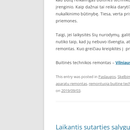
įrenginio. Kaip dažnai tai reikia dary
nukalkinimo būtinybę. Tiesa, verta pri
priemones.
Taigi, jei laikysitės šių nurodymų, galit
nutiko taip, kad jų nebuvo išvengta, a
remontas. Kuo greičiau kreipkitės į p
Buitinės technikos remontas –
Vilniau
This entry was posted in
Paslaugos
,
Skelbi
aparatu remontas
,
remontuoja buitine tech
on
2019/09/03
.
Laikantis sutarties sąly