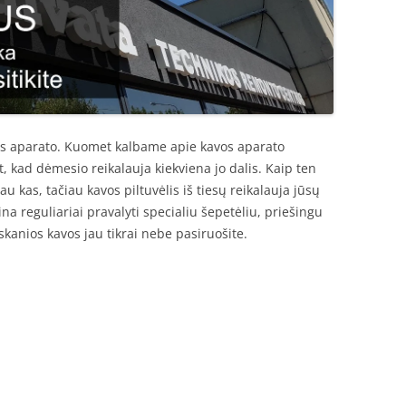
os aparato. Kuomet kalbame apie kavos aparato
t, kad dėmesio reikalauja kiekviena jo dalis. Kaip ten
au kas, tačiau kavos piltuvėlis iš tiesų reikalauja jūsų
na reguliariai pravalyti specialiu šepetėliu, priešingu
skanios kavos jau tikrai nebe pasiruošite.