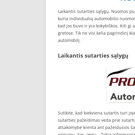
Laikantis sutarties sąlygų. Nuomos pu
kuria individualią automobilio nuomos
kad jos buvo ir yra kokybiškos. Kiti
gretose. Tik ne visi kelia pagrindinį 
automobilį.
Laikantis sutarties sąlygų
Sutikite, kad kiekviena sutartis turi j
sutarties pažeidimas veda prie sutar
atsakomybė krenta ant pažeidusios šal
principu, kas, jeigu… Tokia informacija