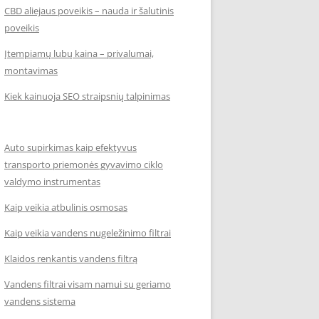
CBD aliejaus poveikis – nauda ir šalutinis
poveikis
Įtempiamų lubų kaina – privalumai,
montavimas
Kiek kainuoja SEO straipsnių talpinimas
Auto supirkimas kaip efektyvus
transporto priemonės gyvavimo ciklo
valdymo instrumentas
Kaip veikia atbulinis osmosas
Kaip veikia vandens nugeležinimo filtrai
Klaidos renkantis vandens filtrą
Vandens filtrai visam namui su geriamo
vandens sistema