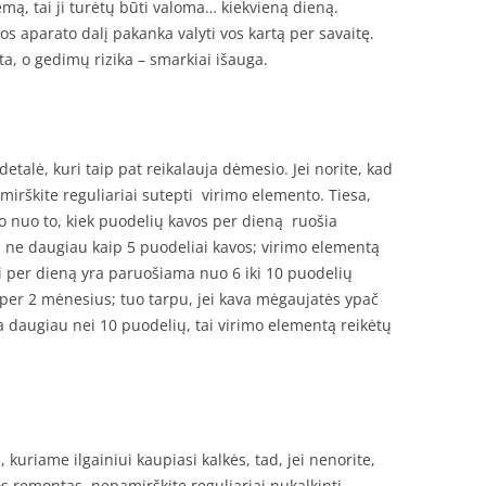
emą, tai ji turėtų būti valoma… kiekvieną dieną.
s aparato dalį pakanka valyti vos kartą per savaitę.
sta, o gedimų rizika – smarkiai išauga.
etalė, kuri taip pat reikalauja dėmesio. Jei norite, kad
irškite reguliariai sutepti virimo elemento. Tiesa,
uso nuo to, kiek puodelių kavos per dieną ruošia
i ne daugiau kaip 5 puodeliai kavos; virimo elementą
ei per dieną yra paruošiama nuo 6 iki 10 puodelių
 per 2 mėnesius; tuo tarpu, jei kava mėgaujatės ypač
a daugiau nei 10 puodelių, tai virimo elementą reikėtų
, kuriame ilgainiui kaupiasi kalkės, tad, jei nenorite,
s remontas, nepamirškite reguliariai nukalkinti