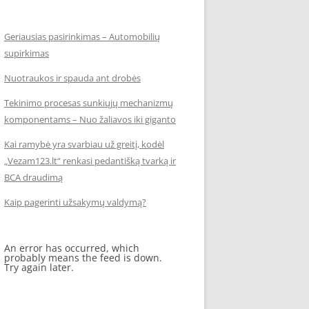
Geriausias pasirinkimas – Automobilių
supirkimas
Nuotraukos ir spauda ant drobės
Tekinimo procesas sunkiųjų mechanizmų
komponentams – Nuo žaliavos iki giganto
Kai ramybė yra svarbiau už greitį, kodėl
„Vezam123.lt“ renkasi pedantišką tvarką ir
BCA draudimą
Kaip pagerinti užsakymų valdymą?
An error has occurred, which
probably means the feed is down.
Try again later.