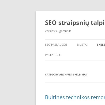
Skip
to
content
SEO straipsnių talp
verslas su garsus.lt
SEO PASLAUGOS
BILIETAI
SKEL
PASLAUGOS
CATEGORY ARCHIVES:
SKELBIMAI
Buitinės technikos remon