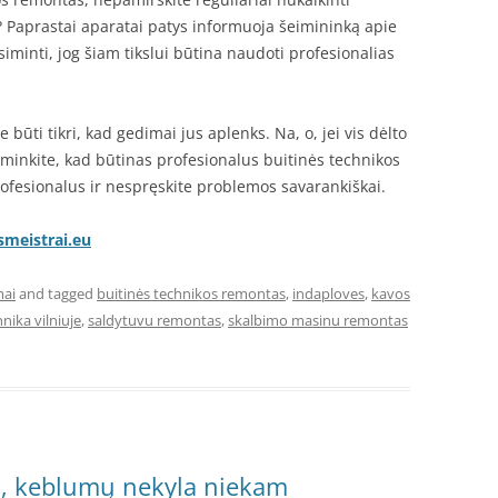
ti? Paprastai aparatai patys informuoja šeimininką apie
siminti, jog šiam tikslui būtina naudoti profesionalias
e būti tikri, kad gedimai jus aplenks. Na, o, jei vis dėlto
tminkite, kad būtinas profesionalus buitinės technikos
rofesionalus ir nespręskite problemos savarankiškai.
smeistrai.eu
mai
and tagged
buitinės technikos remontas
,
indaploves
,
kavos
nika vilniuje
,
saldytuvu remontas
,
skalbimo masinu remontas
gų, keblumų nekyla niekam